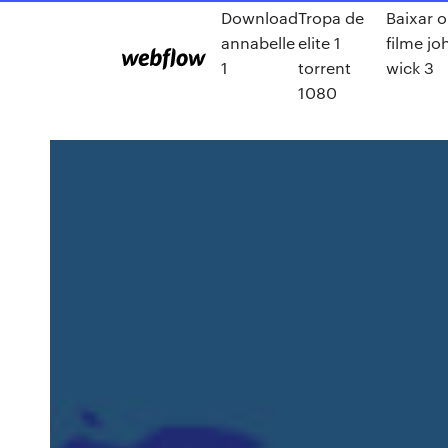
Download
Tropa de
Baixar o
annabelle
elite 1
filme jo
1
torrent
wick 3
1080